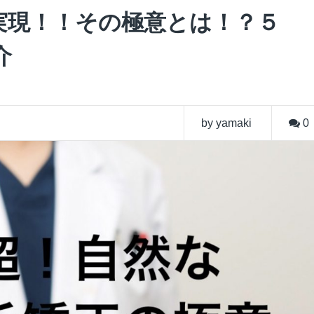
実現！！その極意とは！？５
介
by yamaki
0