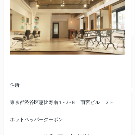
住所
東京都渋谷区恵比寿南１-２-８ 雨宮ビル ２Ｆ
ホットペッパークーポン