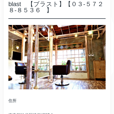
blast 【ブラスト】【０３-５７２
８-８５３６ 】
住所