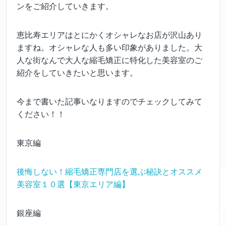
ンをご紹介していきます。
恵比寿エリアはとにかくオシャレなお店が沢山あり
ますね。オシャレな人も多い印象がありました。大
人な街なんで大人な縮毛矯正に特化した美容室のご
紹介をしていきたいと思います。
今まで書いた記事いなりますのでチェックしてみて
ください！！
東京編
後悔しない！縮毛矯正専門店を選ぶ秘訣とオススメ
美容室１０選【東京エリア編】
銀座編