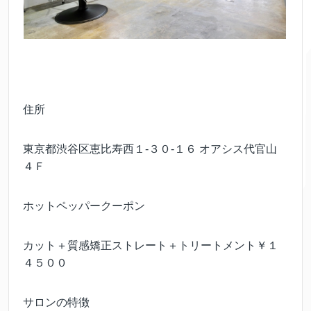
住所
東京都渋谷区恵比寿西１-３０-１６ オアシス代官山
４Ｆ
ホットペッパークーポン
カット＋質感矯正ストレート＋トリートメント￥１
４５００
サロンの特徴