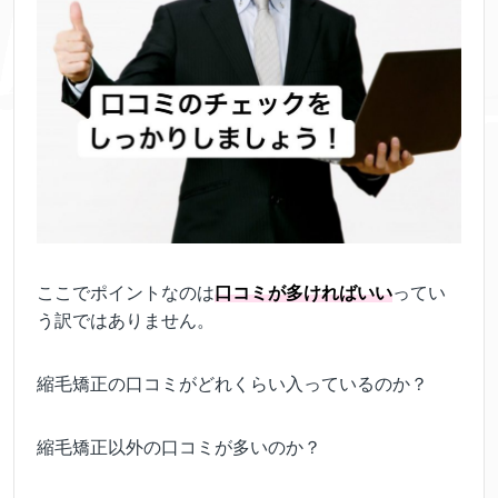
ここでポイントなのは
口コミが多ければいい
ってい
う訳ではありません。
縮毛矯正の口コミがどれくらい入っているのか？
縮毛矯正以外の口コミが多いのか？