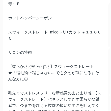
寿１Ｆ
ホットペッパークーポン
スウィークストレート+micoトリ+カット ￥１１８０
０
サロンの特徴
【柔らかさ×扱いやすさ】スウィークストレート
★『縮毛矯正程じゃない…でもクセが気になる』そ
んな方に◎
毛先までストレスフリーな新感覚のまとまり感!!【ス
ウィークストレート】パキッとしすぎず柔らかな質
感で、今までを超える抜群の扱いやすさを叶えてく