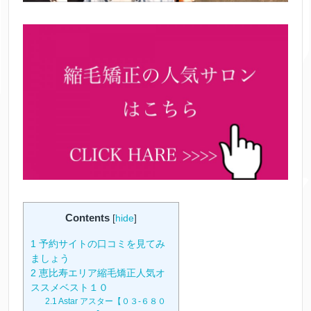
Contents
[
hide
]
1
予約サイトの口コミを見てみ
ましょう
2
恵比寿エリア縮毛矯正人気オ
ススメベスト１０
2.1
Astar アスター【０３-６８０